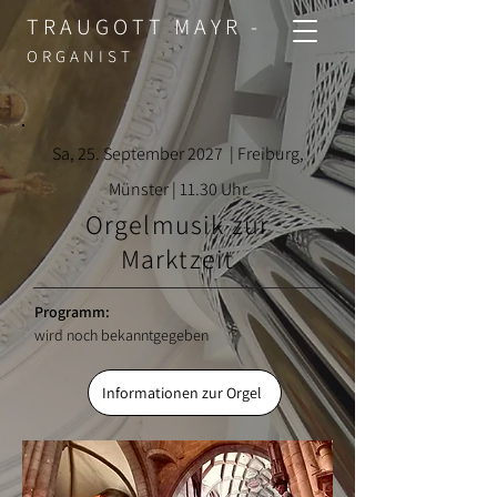
TRAUGOTT MAYR -
ORGANIST
Sa, 25. September 2027 | Freiburg,
Münster | 11.30 Uhr
Orgelmusik zur
Marktzeit
Progra
mm:
wird noch bekanntgegeben
Informationen zur Orgel